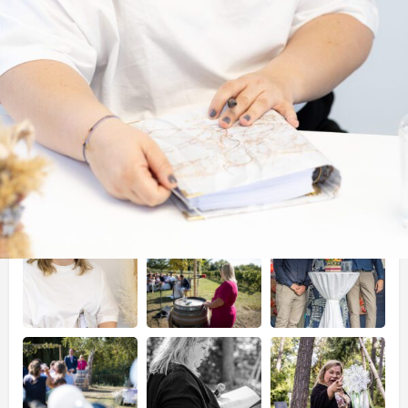
Zur Merkliste
Profil
WhatsApp
E-Mail senden
Jetzt anrufen
Galerie