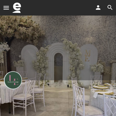
LeLi Event
Jede Dekoration ist individuell
E-Mail senden
Zur Merkliste