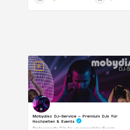
Mobydisc DJ-Service – Premium DJs für
Hochzeiten & Events
Professionelle DJs für unvergessliche Events