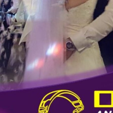
Folge un
Instag
YouTub
Anschrift