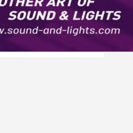
ker 5, 55743 Idar-
Strecke berechnen
tschland