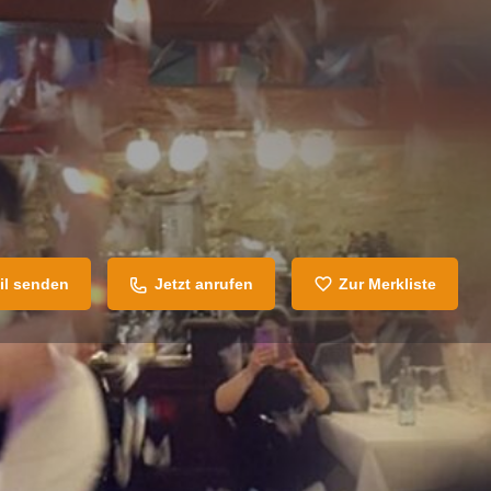
il senden
Jetzt anrufen
Zur Merkliste
Teilen
Melden