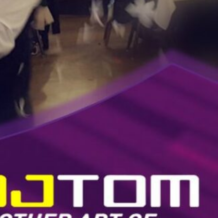
s
ram
Facebook
e
LinkedIn