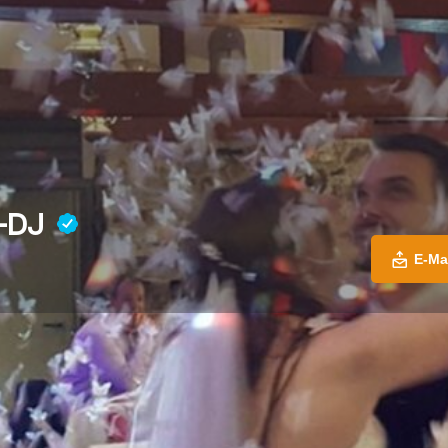
t-DJ
E-Ma
Profil
E-Mail senden
Jetzt anrufen
Website