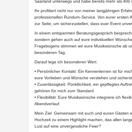
Saarland unterwegs und habe bereits mehr als 400 H
Ihr profitiert nicht nur von meiner langjährigen Er
professionellen Rundum-Service. Von eurer ersten An
zur Seite, um sicherzustellen, dass euer Event unve
In einem entspannten Beratungsgespräch besprechen 
sondern gehen auch auf eure individuellen Wünsche e
Fragebogens stimmen wir eure Musikwünsche ab und
besonderen Tag.
Darauf lege ich besonderen Wert:
• Persönlicher Kontakt: Ein Kennenlernen ist für mic
eure Vorlieben und Wünsche verstehen und sicherst
• Zuverlässigkeit: Pünktlichkeit, ein gepflegtes Auf
gehören für mich zum Standard.
• Flexibilität: Eure Musikwünsche integriere ich flex
Abendverlauf.
Mein Ziel: Gemeinsam mit euch und euren Gästen e
Hochzeit zu einem Highlight machen, das allen lange
Lust auf eine unvergessliche Feier?