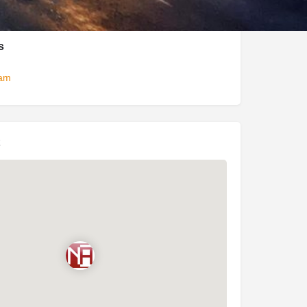
s
ram