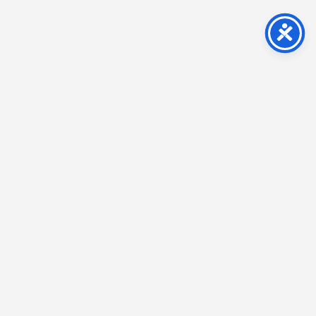
Impressum
Kontakt
AGB
Datenschutz
Widerrufsbelehrung
Vertrag widerrufen
Cookie-Verwaltung