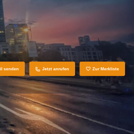
il senden
Jetzt anrufen
Zur Merkliste
Teilen
Melden