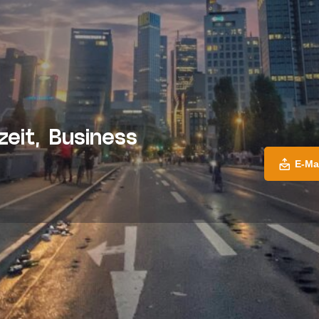
eit, Business
E-Ma
Profil
E-Mail senden
Jetzt anrufen
Website