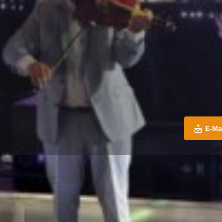
E-Ma
Profil
-Mail senden
Jetzt anrufen
Teilen
Mel