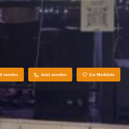
il senden
Jetzt anrufen
Zur Merkliste
den