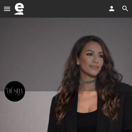
Dj Buesra
DJ für Hochzeiten, Events & Partys✨
E-Mail senden
Jetzt anrufen