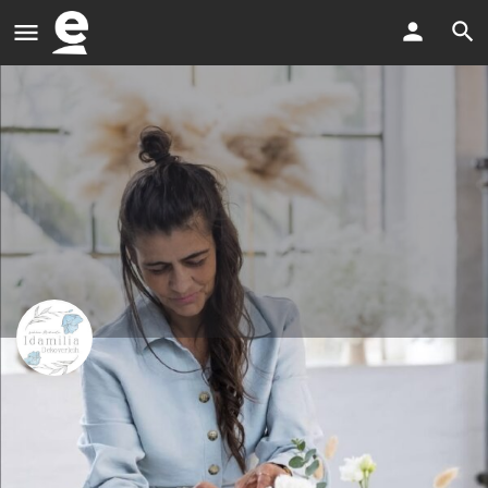
Dekorationsverleih & Eventstyling
Idamilia – Dein Dekoverleih für unvergessliche Mom