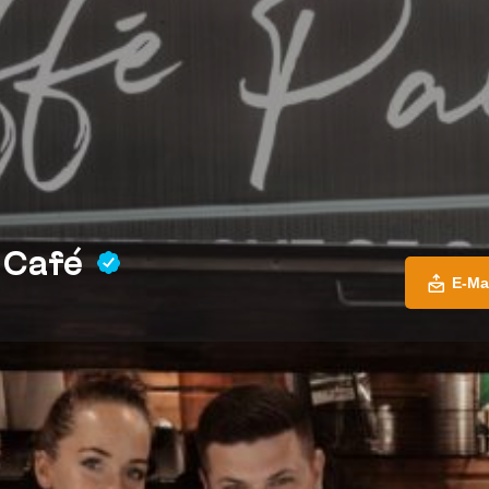
s Café
E-Ma
Profil
-Mail senden
Jetzt anrufen
Teilen
Mel