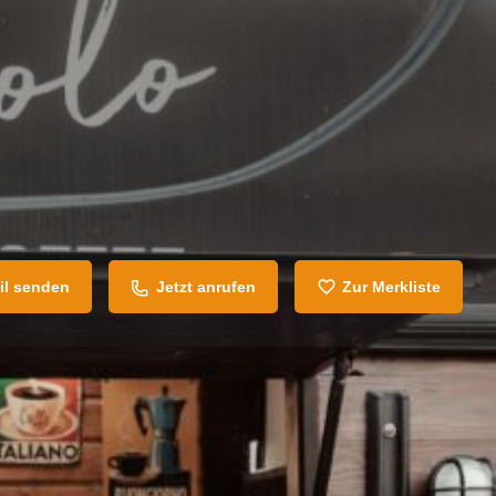
il senden
Jetzt anrufen
Zur Merkliste
den