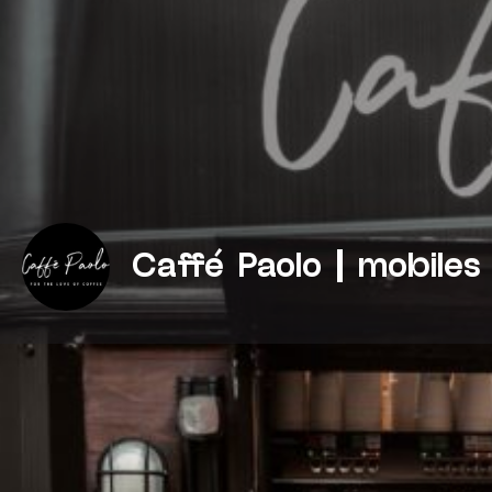
Caffé Paolo | mobile
E