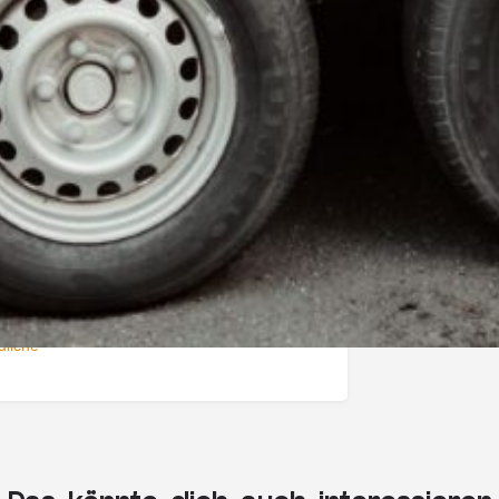
rvice
 Abbau
Catering mit Personal
dliche