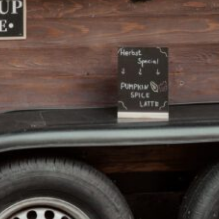
schaft für Kaffee zum Beruf gemacht! ☕️❤️ In
ht nur köstlichen Kaffee, sondern auch eine
swahl an Kaffeespezialitäten von Espresso bis
npassungen vor, um jedes Event zu
t das charmante Ambiente eines
Kaffeeerlebnissen. Lassen Sie sich von uns
te! ☕️❤️
te.
für die Feier.
tag auflockern.
er anzieht.
tlicher Atmosphäre.
n.
chkeiten mit Familie und Freunden.