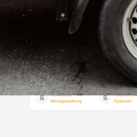
Kategorien
Catering
Getränkese
Weitere Tags
Aufbau und
Allergikerfreundlich
inklusive
Individuelle
Kinderfreun
Menügestaltung
Optionen