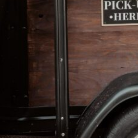
Beschreibung
Wir sind Pia und Pierpaolo und haben unsere Leiden
unserem einzigartigen Pferdeanhänger bieten wir nic
besondere Atmosphäre, die eure Sinne verwöhnt.
Mit viel Liebe und Hingabe bieten wir eine breite Au
Latte Macchiato an. Auf Wunsch nehmen wir auch A
bereichern. Unser einzigartiges Konzept kombinier
Pferdeanhängers mit hochwertigen, handgemachten 
verwöhnen und genießen Sie unvergessliche Momen
Ideal für :
1. Hochzeiten: Perfekter Kaffeegenuss für eure Gäs
2. Geburtstagsfeiern: Eine besondere Überraschung 
3. Firmen-Events: Kaffee-Pausen, die den Arbeitsall
4. Märkte und Messen: Attraktiver Stand, der Besuch
5. Festivals: Unvergessliche Kaffeeerlebnisse in fes
6. Gartenpartys: Gemütlicher Kaffeegenuss im Freie
7. Taufen oder Kommunionen: Für besondere Feierli