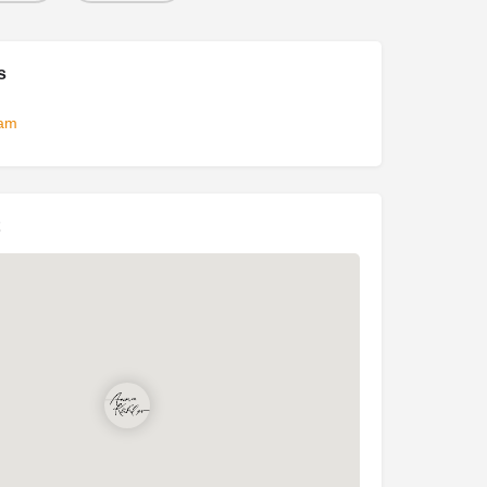
s
ram