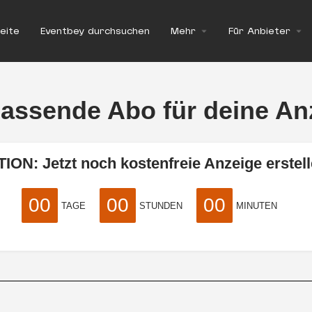
eite
Eventbey durchsuchen
Mehr
Für Anbieter
assende Abo für deine An
ION: Jetzt noch kostenfreie Anzeige erstell
00
00
00
TAGE
STUNDEN
MINUTEN