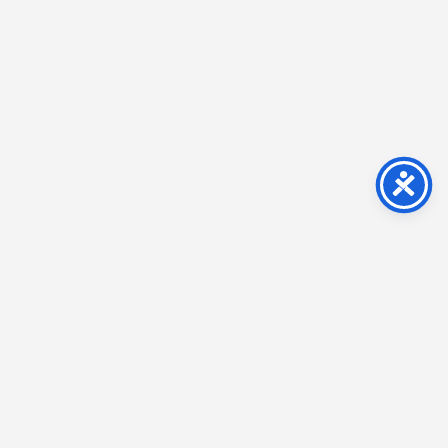
Impressum
Kontakt
AGB
Datenschutz
Widerrufsbelehrung
Vertrag widerrufen
Cookie-Verwaltung