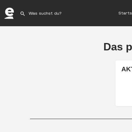
Starts
Das p
AKT