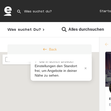
Starts
Was suchst Du? >
Alles durchsuchen
Back
Karte automatisch aktualisieren
📍 Gib in deinen Browser-
Einstellungen den Standort
×
frei, um Angebote in deiner
Übernachtungsmöglichkeiten
Nähe zu sehen.
Sortieren nach
In der Nähe
E
E