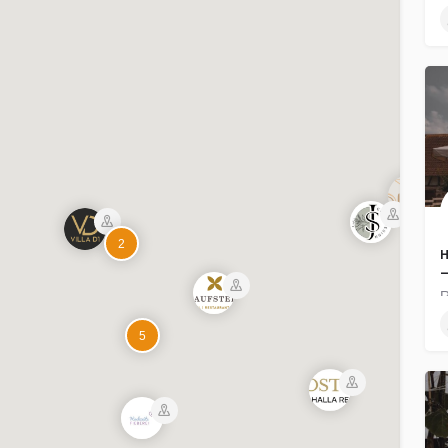
2
H
R
5