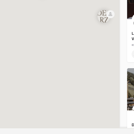
L
E
E