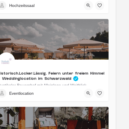
Nieder-Olm, Deutschland
Hochzeitssaal
istorisch.Locker.Lässig. Feiern unter freiem Himmel
– Weddinglocation im Schwarzwald
ustikaler Bauernhof mit Alleinlage und Weitblick
Eventlocation
Achern, Deutschland