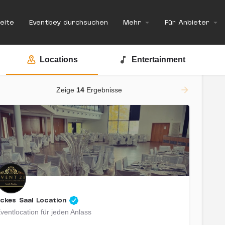
eite
Eventbey durchsuchen
Mehr
Für Anbieter
Locations
Entertainment
Zeige
14
Ergebnisse
ckes Saal Location
ventlocation für jeden Anlass