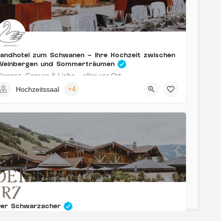
andhotel zum Schwanen – Ihre Hochzeit zwischen
Weinbergen und Sommerträumen
leganz, Genuss & Liebe – alles vor Ort
Hochzeitssaal
+4
Friedrich Ebert Straße 40, 67574 Osthofen, Deutschland
Der Schwarzacher
xklusive Hochzeiten mit Alpenpanorama in Saalbach